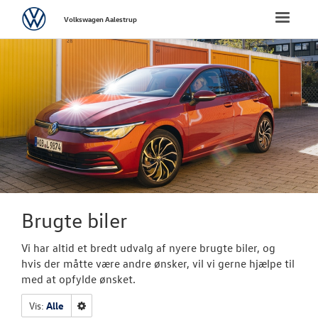
Volkswagen
Toggle
Volkswagen Aalestrup
naviga
FORSIDE
NYE PERSONBI
NYE VAREBILER
BRUGTE BILER
Brugtbilsafdel
Brugte biler
Finansiering
Vi har altid et bredt udvalg af nyere brugte biler, og
hvis der måtte være andre ønsker, vil vi gerne hjælpe til
Autoriseret V
med at opfylde ønsket.
Brugtbilsattes
Vis:
Alle
VÆRKSTED