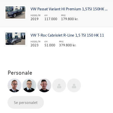
VW Passat Variant Hl Premium 1,5TSI 150HK DSG7
MODELÅR
KM
PRIS
2019
117.000
179.800 kr.
VW T-Roc Cabriolet R-Line 1,5 TSI 150 HK 11
MODELÅR
KM
PRIS
2023
51.000
379.800 kr.
Personale
Se personalet