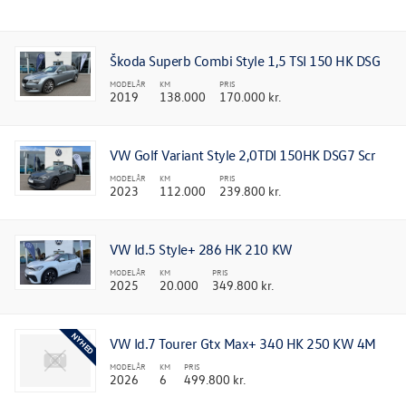
NYHEDER
Škoda Superb Combi Style 1,5 TSI 150 HK DSG
MODELÅR
KM
PRIS
TILBEHØR
2019
138.000
170.000 kr.
OM OS
VW Golf Variant Style 2,0TDI 150HK DSG7 Scr
MODELÅR
KM
PRIS
RESERVEDELE
2023
112.000
239.800 kr.
VW Id.5 Style+ 286 HK 210 KW
MODELÅR
KM
PRIS
2025
20.000
349.800 kr.
VW Id.7 Tourer Gtx Max+ 340 HK 250 KW 4M
MODELÅR
KM
PRIS
2026
6
499.800 kr.