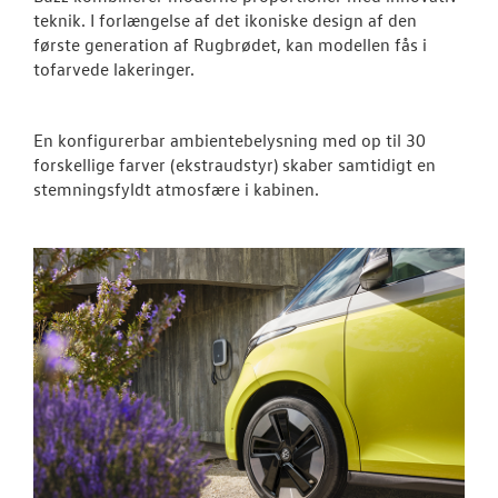
teknik. I forlængelse af det ikoniske design af den
NYE VAREBILER
første generation af Rugbrødet, kan modellen fås i
tofarvede lakeringer.
BRUGTE BILER
En konfigurerbar ambientebelysning med op til 30
VÆRKSTED
forskellige farver (ekstraudstyr) skaber samtidigt en
stemningsfyldt atmosfære i kabinen.
NYHEDER
TILBEHØR
OM OS
RESERVEDELE