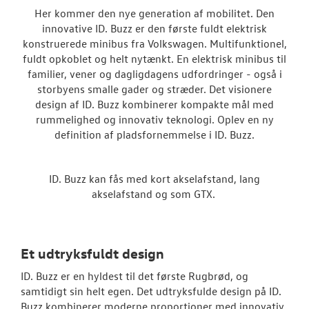
Her kommer den nye generation af mobilitet. Den
innovative ID. Buzz er den første fuldt elektrisk
ID.4
konstruerede minibus fra Volkswagen. Multifunktionel,
fuldt opkoblet og helt nytænkt. En elektrisk minibus til
ID.5
familier, vener og dagligdagens udfordringer - også i
storbyens smalle gader og stræder. Det visionere
Aktuelle kam
design af ID. Buzz kombinerer kompakte mål med
rummelighed og innovativ teknologi. Oplev en ny
Pendlerleasin
definition af pladsfornemmelse i ID. Buzz.
ID. Cross
ID. Buzz kan fås med kort akselafstand, lang
T-Roc
akselafstand og som GTX.
ID. Buzz
ID.7 og ID.7 T
Et udtryksfuldt design
Den nye Tigua
ID. Buzz er en hyldest til det første Rugbrød, og
samtidigt sin helt egen. Det udtryksfulde design på ID.
Garanti
Buzz kombinerer moderne proportioner med innovativ