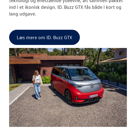
teknologi og enestående ydeevne, alt sammen pakket
ind i et ikonisk design. ID. Buzz GTX fås både i kort og
lang udgave.
Læs mere om ID. Buzz GTX