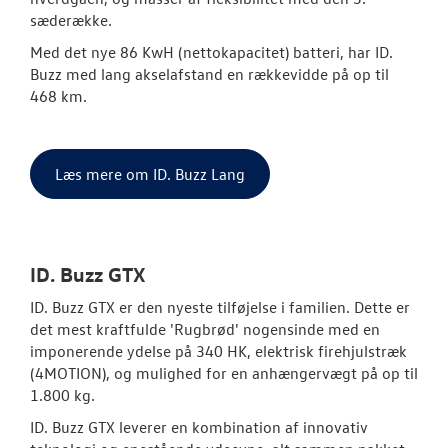
sæderække.
Med det nye 86 KwH (nettokapacitet) batteri, har ID.
Buzz med lang akselafstand en rækkevidde på op til
468 km.
Læs mere om ID. Buzz Lang
ID. Buzz GTX
ID. Buzz GTX er den nyeste tilføjelse i familien. Dette er
det mest kraftfulde 'Rugbrød' nogensinde med en
imponerende ydelse på 340 HK, elektrisk firehjulstræk
(4MOTION), og mulighed for en anhængervægt på op til
1.800 kg.
ID. Buzz GTX leverer en kombination af innovativ