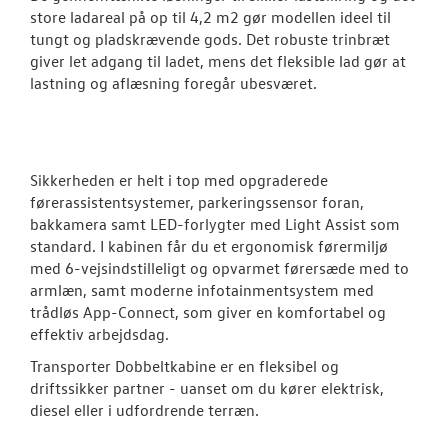
store ladareal på op til 4,2 m2 gør modellen ideel til
tungt og pladskrævende gods. Det robuste trinbræt
giver let adgang til ladet, mens det fleksible lad gør at
lastning og aflæsning foregår ubesværet.
Sikkerheden er helt i top med opgraderede
førerassistentsystemer, parkeringssensor foran,
bakkamera samt LED-forlygter med Light Assist som
standard. I kabinen får du et ergonomisk førermiljø
med 6-vejsindstilleligt og opvarmet førersæde med to
armlæn, samt moderne infotainmentsystem med
trådløs App-Connect, som giver en komfortabel og
effektiv arbejdsdag.
Transporter Dobbeltkabine er en fleksibel og
driftssikker partner - uanset om du kører elektrisk,
diesel eller i udfordrende terræn.