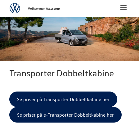
Volkswagen
Toggle
Volkswagen Aalestrup
naviga
FORSIDE
NYE PERSONBI
NYE VAREBILER
Transporter Dobbeltkabine
ErhvervsCente
Bestil prøvetu
Se priser på Transporter Dobbeltkabine her
Finansiering
Modeller
Se priser på e-Transporter Dobbeltkabine her
ID. Buzz Car