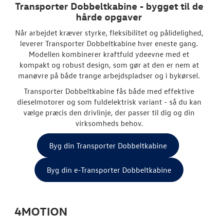
Caddy Cargo
Transporter Dobbeltkabine - bygget til de
hårde opgaver
Vans
Når arbejdet kræver styrke, fleksibilitet og pålidelighed,
leverer Transporter Dobbeltkabine hver eneste gang.
Crafter
Modellen kombinerer kraftfuld ydeevne med et
kompakt og robust design, som gør at den er nem at
Transporter
manøvre på både trange arbejdspladser og i bykørsel.
Amarok
Transporter Dobbeltkabine fås både med effektive
dieselmotorer og som fuldelektrisk variant - så du kan
e-Transporte
vælge præcis den drivlinje, der passer til dig og din
virksomheds behov.
Transporter 
Byg din Transporter Dobbeltkabine
Book en salgs
Byg din e-Transporter Dobbeltkabine
Byg din Volks
Garanti
4MOTION