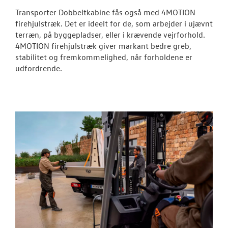
BRUGTE BILER
Transporter Dobbeltkabine fås også med 4MOTION
firehjulstræk. Det er ideelt for de, som arbejder i ujævnt
VÆRKSTED
terræn, på byggepladser, eller i krævende vejrforhold.
4MOTION firehjulstræk giver markant bedre greb,
NYHEDER
stabilitet og fremkommelighed, når forholdene er
udfordrende.
TILBEHØR
OM OS
RESERVEDELE