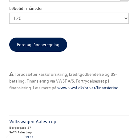
Løbetid i måneder
NYE VAREBILER
BRUGTE BILER
VÆRKSTED
NYHEDER
Forudsætter kaskoforsikring, kreditgodkendelse og BS-
TILBEHØR
betaling. Finansiering via VWSF A/S. Fortrydelsesret på
finansiering. Læs mere på
www.vwsf.dk/privat/finansiering
.
OM OS
RESERVEDELE
Volkswagen Aalestrup
Borgergade 37
9620 Aalestrup
Tlf.:
98 64 14 11