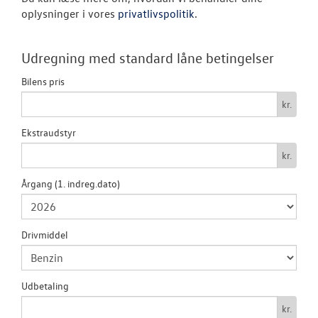
oplysninger i vores
privatlivspolitik
.
ID.4
Udregning med standard låne betingelser
ID.5
Bilens pris
Aktuelle kam
kr.
Pendlerleasin
Ekstraudstyr
kr.
ID. Cross
Årgang (1. indreg.dato)
T-Roc
ID. Buzz
Drivmiddel
ID.7 og ID.7 T
Den nye Tigua
Udbetaling
kr.
Garanti