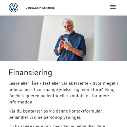
Volkswagen
Toggle
Volkswagen Aalestrup
naviga
FORSIDE
NYE PERSONBI
Bestil prøvetu
Book en salgs
Finansiering
Finansiering
Lease eller låne - fast eller variabel rente - hvor meget i
udbetaling - hvor mange ydelser og hvor store? Brug
Elektrisk Volks
låneberegneren nedenfor eller kontakt os for mere
information.
Modeller
Når du kontakter os via denne kontaktformular,
ID. Polo
behandler vi dine personoplysninger.
Du kan læse mere om, hvordan vi behandler dine
ID.3 Neo