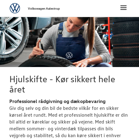
Volkswagen
Toggle
Volkswagen Aalestrup
naviga
FORSIDE
NYE PERSONBI
NYE VAREBILER
BRUGTE BILER
Hjulskifte - Kør sikkert hele
året
VÆRKSTED
Professionel rådgivning og dækopbevaring
Bestil tid på 
Giv dig selv og din bil de bedste vilkår for en sikker
kørsel året rundt. Med et professionelt hjulskifte er din
Koncepter og 
bil altid er køreklar og sikker på vejene. Med skift
mellem sommer- og vinterdæk tilpasses din bils
Hjulskifte
vejgreb og stabilitet, så du kan køre sikkert i enhver