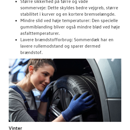
Større sikkerhed på tørre og våde
NYHEDER
sommerveje: Dette skyldes bedre vejgreb, større
stabilitet i kurver og en kortere bremselængde.
Mindre slid ved høje temperaturer: Den specielle
TILBEHØR
gummiblanding bliver også mindre blød ved høje
asfalttemperaturer.
OM OS
Lavere brændstofforbrug: Sommerdæk har en
lavere rullemodstand og sparer d
ermed
brændstof.
RESERVEDELE
Vinter