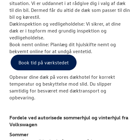
situation. Vi er uddannet i at rådgive dig i valg af dæk
Softwareopda
til din bil. Dermed får du altid de dæk som passer til din
bil og kørestil.
VW Connect
Dækinspektion og vedligeholdelse: Vi sikrer, at dine
dæk er i topform med grundig inspektion og
MinVolkswage
vedligeholdelse.
Book nemt online: Planlæg dit hjulskifte nemt og
Service Cam
bekvemt online for at undgå ventetid.
Book tid på værkstedet
Serviceabonn
Opbevar dine dæk på vores dækhotel for korrekt
Volkswagen Se
temperatur og beskyttelse mod slid. Du slipper
samtidig for besværet med dæktransport og
Volkswagen Er
opbevaring.
Service 5+
Velkomstpakke 
Fordele ved autorisede sommerhjul og vinterhjul fra
Volkswagen
Autoriseret V
Brugtbilsattes
Sommer