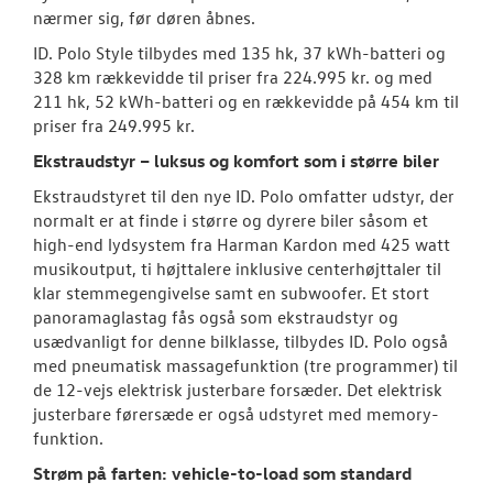
nærmer sig, før døren åbnes.
ID. Polo Style tilbydes med 135 hk, 37 kWh-batteri og
328 km rækkevidde til priser fra 224.995 kr. og med
211 hk, 52 kWh-batteri og en rækkevidde på 454 km til
priser fra 249.995 kr.
Ekstraudstyr – luksus og komfort som i større biler
Ekstraudstyret til den nye ID. Polo omfatter udstyr, der
normalt er at finde i større og dyrere biler såsom et
high-end lydsystem fra Harman Kardon med 425 watt
musikoutput, ti højttalere inklusive centerhøjttaler til
klar stemmegengivelse samt en subwoofer. Et stort
panoramaglastag fås også som ekstraudstyr og
usædvanligt for denne bilklasse, tilbydes ID. Polo også
med pneumatisk massagefunktion (tre programmer) til
de 12-vejs elektrisk justerbare forsæder. Det elektrisk
justerbare førersæde er også udstyret med memory-
funktion.
Strøm på farten: vehicle-to-load som standard