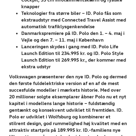
knapper
Teknologier fra større biler – ID. Polo fås som
ekstraudstyr med Connected Travel Assist med
automatisk trafiklysgenkendelse
Danmarkspremiere på ID. Polo den 1. – 4. maj i
Vejle og den 7. – 11. maj i København
Lanceringen skydes i gang med ID. Polo Life
Launch Edition til 234.995 kr. og ID. Polo Style
Launch Edition til 269.995 kr., der kommer med
ekstra udstyr
Volkswagen præsenterer den nye ID. Polo og dermed
den første fuldelektriske version af en af de mest
succesfulde modeller i mærkets historie. Med over
20 millioner solgte eksemplarer åbner Polo nu et nyt
kapitel i modellens lange historie – fuldstændig
gentænkt og konsekvent udviklet til fremtiden. ID.
Polo er udviklet i Wolfsburg og kombinerer et
stilrent design, god rummelighed høj kvalitet med en
attraktiv startpris på 189.995 kr. ID.-familiens nye