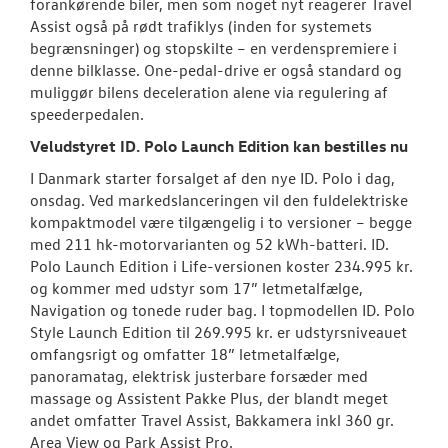
forankørende biler, men som noget nyt reagerer Travel
Assist også på rødt trafiklys (inden for systemets
begrænsninger) og stopskilte – en verdenspremiere i
denne bilklasse. One-pedal-drive er også standard og
muliggør bilens deceleration alene via regulering af
speederpedalen.
Veludstyret ID. Polo Launch Edition kan bestilles nu
I Danmark starter forsalget af den nye ID. Polo i dag,
onsdag. Ved markedslanceringen vil den fuldelektriske
kompaktmodel være tilgængelig i to versioner – begge
med 211 hk-motorvarianten og 52 kWh-batteri. ID.
Polo Launch Edition i Life-versionen koster 234.995 kr.
og kommer med udstyr som 17” letmetalfælge,
Navigation og tonede ruder bag. I topmodellen ID. Polo
Style Launch Edition til 269.995 kr. er udstyrsniveauet
omfangsrigt og omfatter 18” letmetalfælge,
panoramatag, elektrisk justerbare forsæder med
massage og Assistent Pakke Plus, der blandt meget
andet omfatter Travel Assist, Bakkamera inkl 360 gr.
Area View og Park Assist Pro.