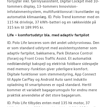
forlygter inkl. fjernlysassistent, Digital Cockpit med 10-
tommers display, 13-tommers Innovision-
infotainmentsystem, multifunktionsrat i kunstlæder og
automatisk klimaanlæg. ID. Polo Trend kommer med en
115 hk drivlinje, 37 kWh-batteri og en rækkevidde på
315 km til 189.995 kr.
Life – komfortudstyr bla. med adaptiv fartpilot
ID. Polo Life lanceres som det andet udstyrsniveau. Den
er som standard udstyret med assistentsystemer som
adaptiv fartpilot, bakkamera, Park Distance Control
(foran) og Front Cross Traffic Assist. Et automatisk
nedblændeligt bakspejl og elektrisk foldbare sidespejle
med memory-funktion giver yderligere komfort.
Digitale funktioner som stemmestyring, App Connect
til Apple CarPlay og Android Auto samt induktiv
opladning til smartphones er også standard. Hertil
kommer et variabelt bagagerumsgulv for endnu mere
praktisk anvendelse af det store bagagerum.
ID. Polo Life tilbydes enten med 135 hk motor, 37