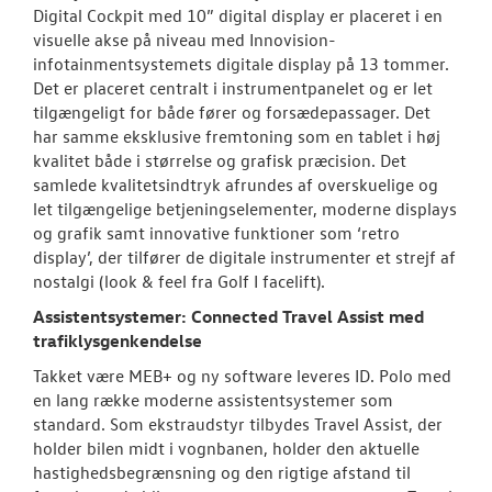
Digital Cockpit med 10” digital display er placeret i en
visuelle akse på niveau med Innovision-
infotainmentsystemets digitale display på 13 tommer.
Det er placeret centralt i instrumentpanelet og er let
tilgængeligt for både fører og forsædepassager. Det
har samme eksklusive fremtoning som en tablet i høj
kvalitet både i størrelse og grafisk præcision. Det
samlede kvalitetsindtryk afrundes af overskuelige og
let tilgængelige betjeningselementer, moderne displays
og grafik samt innovative funktioner som ‘retro
display’, der tilfører de digitale instrumenter et strejf af
nostalgi (look & feel fra Golf I facelift).
Assistentsystemer: Connected Travel Assist med
trafiklysgenkendelse
Takket være MEB+ og ny software leveres ID. Polo med
en lang række moderne assistentsystemer som
standard. Som ekstraudstyr tilbydes Travel Assist, der
holder bilen midt i vognbanen, holder den aktuelle
hastighedsbegrænsning og den rigtige afstand til