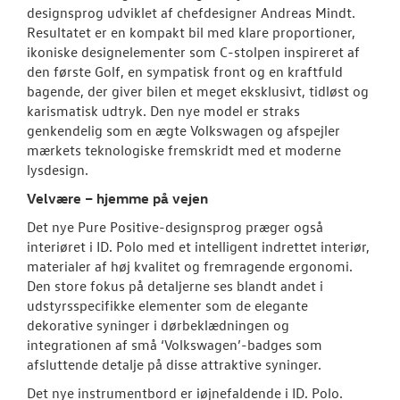
designsprog udviklet af chefdesigner Andreas Mindt.
Resultatet er en kompakt bil med klare proportioner,
ikoniske designelementer som C-stolpen inspireret af
den første Golf, en sympatisk front og en kraftfuld
bagende, der giver bilen et meget eksklusivt, tidløst og
karismatisk udtryk. Den nye model er straks
genkendelig som en ægte Volkswagen og afspejler
mærkets teknologiske fremskridt med et moderne
lysdesign.
Velvære – hjemme på vejen
Det nye Pure Positive-designsprog præger også
interiøret i ID. Polo med et intelligent indrettet interiør,
materialer af høj kvalitet og fremragende ergonomi.
Den store fokus på detaljerne ses blandt andet i
udstyrsspecifikke elementer som de elegante
dekorative syninger i dørbeklædningen og
integrationen af små ‘Volkswagen’-badges som
afsluttende detalje på disse attraktive syninger.
Det nye instrumentbord er iøjnefaldende i ID. Polo.