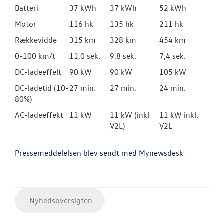
Batteri
37 kWh
37 kWh
52 kWh
Motor
116 hk
135 hk
211 hk
Rækkevidde
315 km
328 km
454 km
0-100 km/t
11,0 sek.
9,8 sek.
7,4 sek.
DC-ladeeffelt
90 kW
90 kW
105 kW
DC-ladetid (10-
27 min.
27 min.
24 min.
80%)
AC-ladeeffekt
11 kW
11 kW (inkl
11 kW inkl.
V2L)
V2L
Pressemeddelelsen blev sendt med Mynewsdesk
Nyhedsoversigten