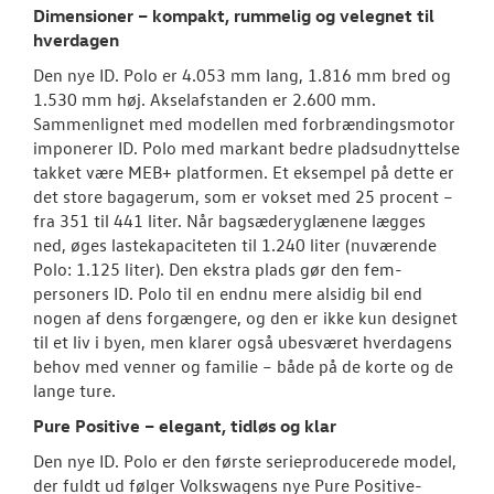
Dimensioner – kompakt, rummelig og velegnet til
hverdagen
Den nye ID. Polo er 4.053 mm lang, 1.816 mm bred og
1.530 mm høj. Akselafstanden er 2.600 mm.
Sammenlignet med modellen med forbrændingsmotor
imponerer ID. Polo med markant bedre pladsudnyttelse
takket være MEB+ platformen. Et eksempel på dette er
det store bagagerum, som er vokset med 25 procent –
fra 351 til 441 liter. Når bagsæderyglænene lægges
ned, øges lastekapaciteten til 1.240 liter (nuværende
Polo: 1.125 liter). Den ekstra plads gør den fem-
personers ID. Polo til en endnu mere alsidig bil end
nogen af dens forgængere, og den er ikke kun designet
til et liv i byen, men klarer også ubesværet hverdagens
behov med venner og familie – både på de korte og de
lange ture.
Pure Positive – elegant, tidløs og klar
Den nye ID. Polo er den første serieproducerede model,
der fuldt ud følger Volkswagens nye Pure Positive-