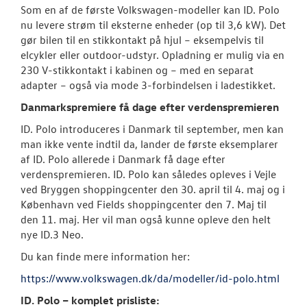
Som en af de første Volkswagen-modeller kan ID. Polo
nu levere strøm til eksterne enheder (op til 3,6 kW). Det
gør bilen til en stikkontakt på hjul – eksempelvis til
elcykler eller outdoor-udstyr. Opladning er mulig via en
230 V-stikkontakt i kabinen og – med en separat
adapter – også via mode 3-forbindelsen i ladestikket.
Danmarkspremiere få dage efter verdenspremieren
ID. Polo introduceres i Danmark til september, men kan
man ikke vente indtil da, lander de første eksemplarer
af ID. Polo allerede i Danmark få dage efter
verdenspremieren. ID. Polo kan således opleves i Vejle
ved Bryggen shoppingcenter den 30. april til 4. maj og i
København ved Fields shoppingcenter den 7. Maj til
den 11. maj. Her vil man også kunne opleve den helt
nye ID.3 Neo.
Du kan finde mere information her:
https://www.volkswagen.dk/da/modeller/id-polo.html
ID. Polo – komplet prisliste: