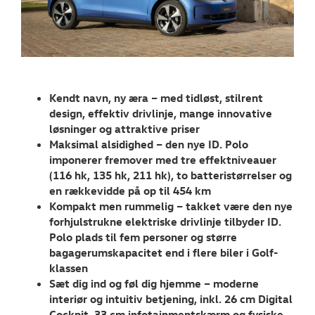
Aktuelt
TILBEHØR
OM OS
Kendt navn, ny æra – med tidløst, stilrent
design, effektiv drivlinje, mange innovative
RESERVEDELE
løsninger og attraktive priser
Maksimal alsidighed – den nye ID. Polo
imponerer fremover med tre effektniveauer
(116 hk, 135 hk, 211 hk), to batteristørrelser og
en rækkevidde på op til 454 km
Kompakt men rummelig – takket være den nye
forhjulstrukne elektriske drivlinje tilbyder ID.
Polo plads til fem personer og større
bagagerumskapacitet end i flere biler i Golf-
klassen
Sæt dig ind og føl dig hjemme – moderne
interiør og intuitiv betjening, inkl. 26 cm Digital
Cockpit, 33 cm infotainmentskærm og fysiske