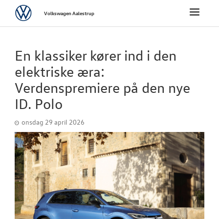
Volkswagen
Toggle
Volkswagen Aalestrup
naviga
FORSIDE
En klassiker kører ind i den
NYE PERSONBI
elektriske æra:
Verdenspremiere på den nye
NYE VAREBILER
ID. Polo
BRUGTE BILER
onsdag 29 april 2026
VÆRKSTED
NYHEDER
Tilmeld dig V
Danmarks nyh