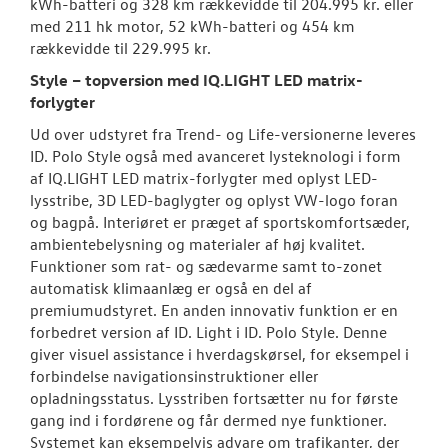
kWh-batteri og 328 km rækkevidde til 204.995 kr. eller
med 211 hk motor, 52 kWh-batteri og 454 km
rækkevidde til 229.995 kr.
Style – topversion med IQ.LIGHT LED matrix-
forlygter
Ud over udstyret fra Trend- og Life-versionerne leveres
ID. Polo Style også med avanceret lysteknologi i form
af IQ.LIGHT LED matrix-forlygter med oplyst LED-
lysstribe, 3D LED-baglygter og oplyst VW-logo foran
og bagpå. Interiøret er præget af sportskomfortsæder,
ambientebelysning og materialer af høj kvalitet.
Funktioner som rat- og sædevarme samt to-zonet
automatisk klimaanlæg er også en del af
premiumudstyret. En anden innovativ funktion er en
forbedret version af ID. Light i ID. Polo Style. Denne
giver visuel assistance i hverdagskørsel, for eksempel i
forbindelse navigationsinstruktioner eller
opladningsstatus. Lysstriben fortsætter nu for første
gang ind i fordørene og får dermed nye funktioner.
Systemet kan eksempelvis advare om trafikanter, der