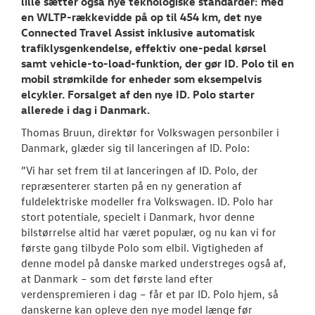
lille sætter også nye teknologiske standarder: med
en WLTP-rækkevidde på op til 454 km, det nye
Connected Travel Assist inklusive automatisk
trafiklysgenkendelse, effektiv one-pedal kørsel
samt vehicle-to-load-funktion, der gør ID. Polo til en
mobil strømkilde for enheder som eksempelvis
elcykler. Forsalget af den nye ID. Polo starter
allerede i dag i Danmark.
Thomas Bruun, direktør for Volkswagen personbiler i
Danmark, glæder sig til lanceringen af ID. Polo:
”Vi har set frem til at lanceringen af ID. Polo, der
repræsenterer starten på en ny generation af
fuldelektriske modeller fra Volkswagen. ID. Polo har
stort potentiale, specielt i Danmark, hvor denne
bilstørrelse altid har været populær, og nu kan vi for
første gang tilbyde Polo som elbil. Vigtigheden af
denne model på danske marked understreges også af,
at Danmark – som det første land efter
verdenspremieren i dag – får et par ID. Polo hjem, så
danskerne kan opleve den nye model længe før