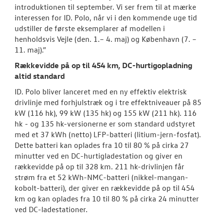
introduktionen til september. Vi ser frem til at mærke
interessen for ID. Polo, når vi i den kommende uge tid
udstiller de første eksemplarer af modellen i
henholdsvis Vejle (den. 1.– 4. maj) og København (7. –
11. maj).”
Rækkevidde på op til 454 km, DC-hurtigopladning
altid standard
ID. Polo bliver lanceret med en ny effektiv elektrisk
drivlinje med forhjulstræk og i tre effektniveauer på 85
kW (116 hk), 99 kW (135 hk) og 155 kW (211 hk). 116
hk - og 135 hk-versionerne er som standard udstyret
med et 37 kWh (netto) LFP-batteri (litium-jern-fosfat).
Dette batteri kan oplades fra 10 til 80 % på cirka 27
minutter ved en DC-hurtigladestation og giver en
rækkevidde på op til 328 km. 211 hk-drivlinjen får
strøm fra et 52 kWh-NMC-batteri (nikkel-mangan-
kobolt-batteri), der giver en rækkevidde på op til 454
km og kan oplades fra 10 til 80 % på cirka 24 minutter
ved DC-ladestationer.