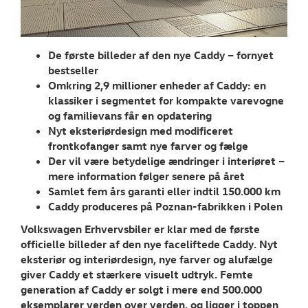
Aktuelt
TILBEHØR
De første billeder af den nye Caddy – fornyet
bestseller
OM OS
Omkring 2,9 millioner enheder af Caddy: en
klassiker i segmentet for kompakte varevogne
RESERVEDELE
og familievans får en opdatering
Nyt eksteriørdesign med modificeret
frontkofanger samt nye farver og
fælge
Der vil være betydelige ændringer i interiøret –
mere information følger senere på året
Samlet fem års garanti eller indtil 150.000 km
Caddy produceres på Poznan-fabrikken i Polen
Volkswagen Erhvervsbiler er klar med de første
officielle billeder af den nye faceliftede Caddy. Nyt
eksteriør og interiørdesign, nye farver og alufælge
giver Caddy et stærkere visuelt udtryk. Femte
generation af Caddy er solgt i mere end 500.000
eksemplarer verden over verden, og ligger i toppen