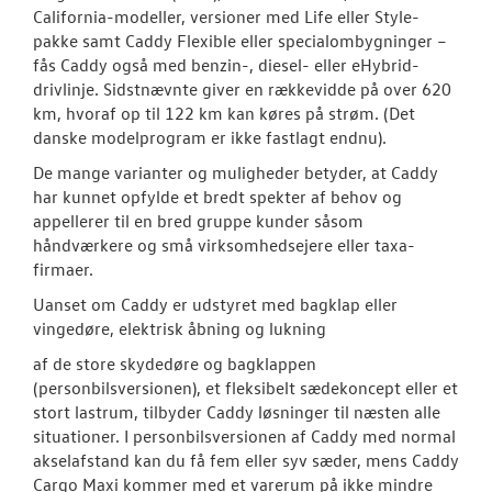
California-modeller, versioner med Life eller Style-
pakke samt Caddy Flexible eller specialombygninger –
fås Caddy også med benzin-, diesel- eller eHybrid-
drivlinje. Sidstnævnte giver en rækkevidde på over 620
km, hvoraf op til 122 km kan køres på strøm. (Det
danske modelprogram er ikke fastlagt endnu).
De mange varianter og muligheder betyder, at Caddy
har kunnet opfylde et bredt spekter af behov og
appellerer til en bred gruppe kunder såsom
håndværkere og små virksomhedsejere eller taxa-
firmaer.
Uanset om Caddy er udstyret med bagklap eller
vingedøre, elektrisk åbning og lukning
af de store skydedøre og bagklappen
(personbilsversionen), et fleksibelt sædekoncept eller et
stort lastrum, tilbyder Caddy løsninger til næsten alle
situationer. I personbilsversionen af Caddy med normal
akselafstand kan du få fem eller syv sæder, mens Caddy
Cargo Maxi kommer med et varerum på ikke mindre