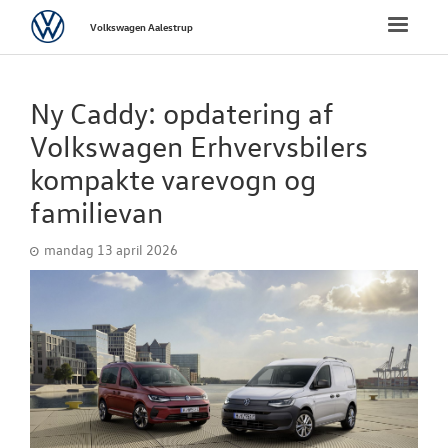
Volkswagen
Toggle
Volkswagen Aalestrup
naviga
FORSIDE
Ny Caddy: opdatering af
NYE PERSONBI
Volkswagen Erhvervsbilers
kompakte varevogn og
NYE VAREBILER
familievan
BRUGTE BILER
mandag 13 april 2026
VÆRKSTED
NYHEDER
Tilmeld dig V
Danmarks nyh