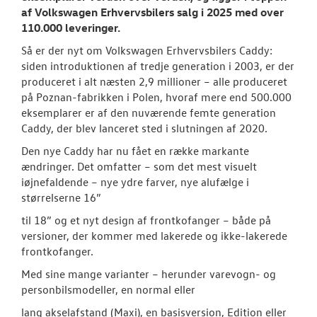
af Volkswagen Erhvervsbilers salg i 2025 med over
110.000 leveringer.
Så er der nyt om Volkswagen Erhvervsbilers Caddy:
siden introduktionen af tredje generation i 2003, er der
produceret i alt næsten 2,9 millioner – alle produceret
på Poznan-fabrikken i Polen, hvoraf mere end 500.000
eksemplarer er af den nuværende femte generation
Caddy, der blev lanceret sted i slutningen af 2020.
Den nye Caddy har nu fået en række markante
ændringer. Det omfatter – som det mest visuelt
iøjnefaldende – nye ydre farver, nye alufælge i
størrelserne 16”
til 18” og et nyt design af frontkofanger – både på
versioner, der kommer med lakerede og ikke-lakerede
frontkofanger.
Med sine mange varianter – herunder varevogn- og
personbilsmodeller, en normal eller
lang akselafstand (Maxi), en basisversion, Edition eller