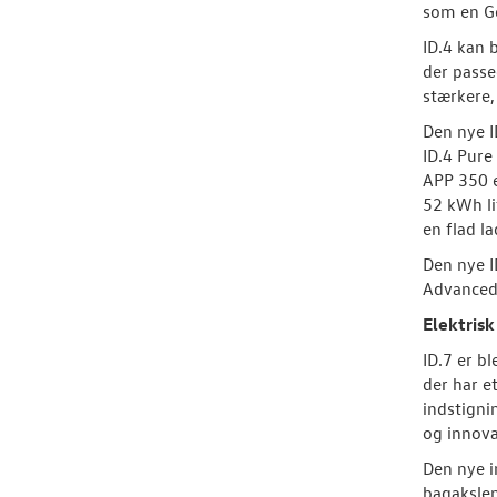
som en Go
ID.4 kan 
der passe
stærkere,
Den nye I
ID.4 Pure
APP 350 e
52 kWh li
en flad l
Den nye I
Advanced,
Elektrisk
ID.7 er b
der har e
indstigni
og innova
Den nye 
bagakslen