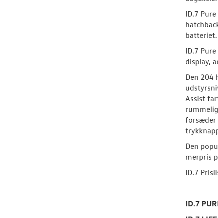
ID.7 Pure
hatchback
batteriet.
ID.7 Pur
display, 
Den 204 h
udstyrsni
Assist fa
rummelige
forsæder 
trykknapp
Den popul
merpris p
ID.7 Prisli
ID.7 PUR