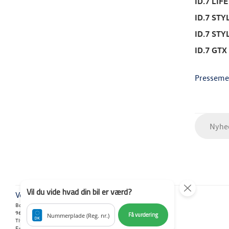
ID.7 LIFE
ID.7 STY
ID.7 STY
ID.7 GTX
Presseme
Nyhed
Vil du vide hvad din bil er værd?
Volkswagen Aalestrup
Borgergade 37
9620 Aalestrup
Få vurdering
Nummerplade (Reg. nr.)
Tlf.:
98 64 14 11
E-mail:
thnil@volkswagen-aalestrup.dk