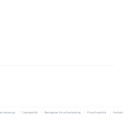
n Aalestrup
Cookiepolitik
Betingelser for online booking
Privatlivspolitik
Kontakt