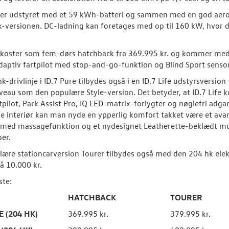
 er udstyret med et 59 kWh-batteri og sammen med en god aerod
-versionen. DC-ladning kan foretages med op til 160 kW, hvor de
e koster som fem-dørs hatchback fra 369.995 kr. og kommer me
adaptiv fartpilot med stop-and-go-funktion og Blind Sport sensor i
k-drivlinje i ID.7 Pure tilbydes også i en ID.7 Life udstyrsvers
veau som den populære Style-version. Det betyder, at ID.7 Life 
rtpilot, Park Assist Pro, IQ LED-matrix-forlygter og nøglefri adgan
 interiør kan man nyde en ypperlig komfort takket være et avan
med massagefunktion og et nydesignet Leatherette-beklædt mul
er.
ære stationcarversion Tourer tilbydes også med den 204 hk elektr
å 10.000 kr.
ste:
HATCHBACK
TOURER
E (204 HK)
369.995 kr.
379.995 kr.