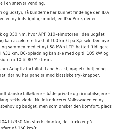
e i en snæver vending.
i og udstyr, så kunderne har kunnet finde lige den ID.4,
en en ny indstigningsmodel, en ID.4 Pure, der er
 hk og 350 Nm, hvor APP 310-elmotoren i den udgået
 kan accelerere fra 0 til 100 km/t på 8,5 sek. Den nye
, og sammen med et nyt 58 kWh LFP-batteri (tidligere
til 431 km. DC-opladning kan ske med op til 105 kW og
sion fra 10 til 80 % strøm.
m Adaptiv fartpilot, Lane Assist, nøglefri betjening
at, der nu har paneler med klassiske trykknapper.
landt danske bilkøbere – både private og firmabilsejere –
g lang rækkevidde. Nu introducerer Volkswagen en ny
selsbehov og budget, men som ønsker den komfort, plads
204 hk/350 Nm stærk elmotor, der trækker på
topfart på 160 km/t.