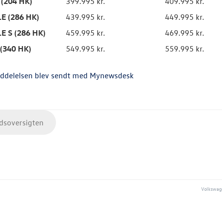
 (204 HK)
399.995 kr.
409.995 kr.
LE (286 HK)
439.995 kr.
449.995 kr.
LE S (286 HK)
459.995 kr.
469.995 kr.
 (340 HK)
549.995 kr.
559.995 kr.
ddelelsen blev sendt med Mynewsdesk
soversigten
Volkswage