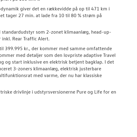
ynamik giver det en rækkevidde på op til 471 km i
t tager 27 min. at lade fra 10 til 80 % strøm på
d standardudstyr som 2-zonet klimaanlæg, head-up-
nkl. Rear Traffic Alert.
ion til 399.995 kr., der kommer med samme omfattende
kommer med detaljer som den lovpriste adaptive Travel
g og start inklusive en elektrisk betjent bagklap. I det
ceret 3-zoners klimaanlæg, elektrisk justerbare
tifunktionsrat med varme, der nu har klassiske
iske drivlinje i udstyrsversionerne Pure og Life for en