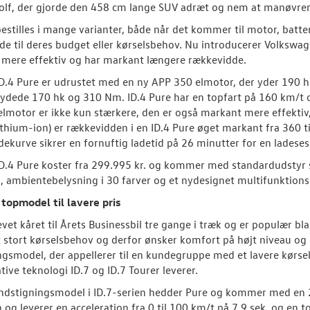
lf, der gjorde den 458 cm lange SUV adræt og nem at manøvrer
bestilles i mange varianter, både når det kommer til motor, batter
de til deres budget eller kørselsbehov. Nu introducerer Volkswag
 mere effektiv og har markant længere rækkevidde.
D.4 Pure er udrustet med en ny APP 350 elmotor, der yder 190
 ydede 170 hk og 310 Nm. ID.4 Pure har en topfart på 160 km/t og
lmotor er ikke kun stærkere, den er også markant mere effektiv
thium-ion) er rækkevidden i en ID.4 Pure øget markant fra 360 
adekurve sikrer en fornuftig ladetid på 26 minutter for en ladeses
D.4 Pure koster fra 299.995 kr. og kommer med standardudstyr so
 ambientebelysning i 30 farver og et nydesignet multifunktionsr
 topmodel til lavere pris
levet kåret til Årets Businessbil tre gange i træk og er populær b
t stort kørselsbehov og derfor ønsker komfort på højt niveau o
ngsmodel, der appellerer til en kundegruppe med et lavere kør
tive teknologi ID.7 og ID.7 Tourer leverer.
indstigningsmodel i ID.7-serien hedder Pure og kommer med en 
 og leverer en acceleration fra 0 til 100 km/t på 7,9 sek. og en 