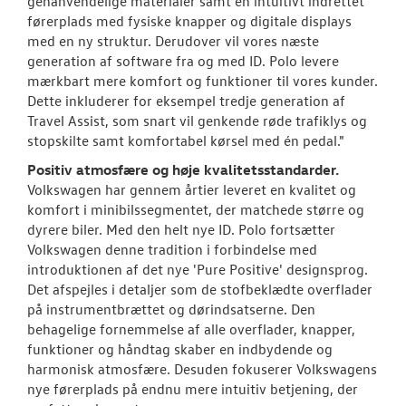
genanvendelige materialer samt en intuitivt indrettet
førerplads med fysiske knapper og digitale displays
med en ny struktur. Derudover vil vores næste
generation af software fra og med ID. Polo levere
mærkbart mere komfort og funktioner til vores kunder.
Dette inkluderer for eksempel tredje generation af
Travel Assist, som snart vil genkende røde trafiklys og
stopskilte samt komfortabel kørsel med én pedal."
Positiv atmosfære og høje kvalitetsstandarder.
Volkswagen har gennem årtier leveret en kvalitet og
komfort i minibilssegmentet, der matchede større og
dyrere biler. Med den helt nye ID. Polo fortsætter
Volkswagen denne tradition i forbindelse med
introduktionen af det nye 'Pure Positive' designsprog.
Det afspejles i detaljer som de stofbeklædte overflader
på instrumentbrættet og dørindsatserne. Den
behagelige fornemmelse af alle overflader, knapper,
funktioner og håndtag skaber en indbydende og
harmonisk atmosfære. Desuden fokuserer Volkswagens
nye førerplads på endnu mere intuitiv betjening, der