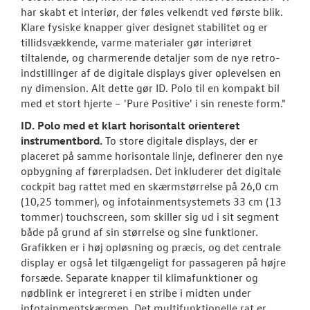
har skabt et interiør, der føles velkendt ved første blik.
Klare fysiske knapper giver designet stabilitet og er
tillidsvækkende, varme materialer gør interiøret
tiltalende, og charmerende detaljer som de nye retro-
indstillinger af de digitale displays giver oplevelsen en
ny dimension. Alt dette gør ID. Polo til en kompakt bil
med et stort hjerte – 'Pure Positive' i sin reneste form."
ID. Polo med et klart horisontalt orienteret
instrumentbord.
To store digitale displays, der er
placeret på samme horisontale linje, definerer den nye
opbygning af førerpladsen. Det inkluderer det digitale
cockpit bag rattet med en skærmstørrelse på 26,0 cm
(10,25 tommer), og infotainmentsystemets 33 cm (13
tommer) touchscreen, som skiller sig ud i sit segment
både på grund af sin størrelse og sine funktioner.
Grafikken er i høj opløsning og præcis, og det centrale
display er også let tilgængeligt for passageren på højre
forsæde. Separate knapper til klimafunktioner og
nødblink er integreret i en stribe i midten under
infotainmentskærmen. Det multifunktionelle rat er