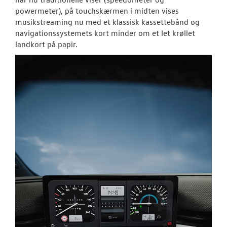
powermeter), på touchskærmen i midten vises
musikstreaming nu med et klassisk kassettebånd og
navigationssystemets kort minder om et let krøllet
landkort på papir.