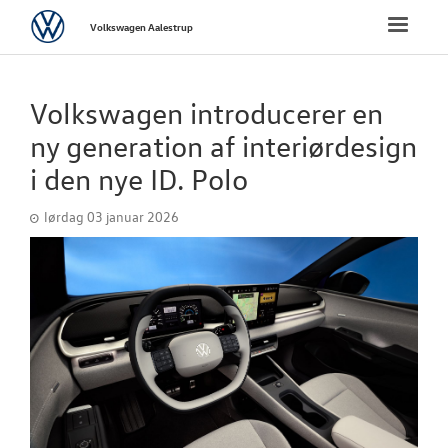
Volkswagen
Toggle
Volkswagen Aalestrup
naviga
FORSIDE
Volkswagen introducerer en
NYE PERSONBI
ny generation af interiørdesign
i den nye ID. Polo
NYE VAREBILER
lørdag 03 januar 2026
BRUGTE BILER
VÆRKSTED
NYHEDER
Tilmeld dig V
Danmarks nyh