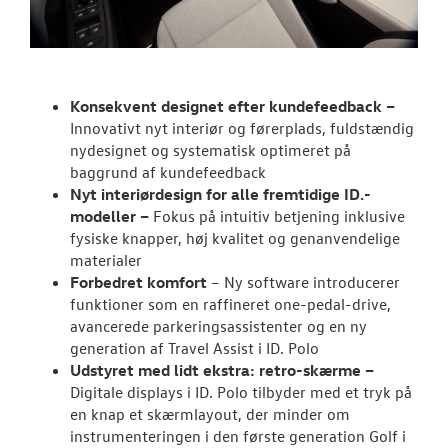
Aktuelt
TILBEHØR
Konsekvent designet efter kundefeedback –
OM OS
Innovativt nyt interiør og førerplads, fuldstændig
nydesignet og systematisk optimeret på
RESERVEDELE
baggrund af kundefeedback
Nyt interiørdesign for alle fremtidige ID.-
modeller –
Fokus på intuitiv betjening inklusive
fysiske knapper, høj kvalitet og genanvendelige
materialer
Forbedret komfort
– Ny software introducerer
funktioner som en raffineret one-pedal-drive,
avancerede parkeringsassistenter og en ny
generation af Travel Assist i ID. Polo
Udstyret med lidt ekstra: retro-skærme –
Digitale displays i ID. Polo tilbyder med et tryk på
en knap et skærmlayout, der minder om
instrumenteringen i den første generation Golf i