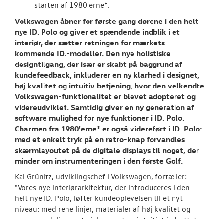
starten af 1980’erne*.
Volkswagen åbner for første gang dørene i den helt
nye ID. Polo og giver et spændende indblik i et
interiør, der sætter retningen for mærkets
kommende ID.-modeller. Den nye holistiske
designtilgang, der især er skabt på baggrund af
kundefeedback, inkluderer en ny klarhed i designet,
høj kvalitet og intuitiv betjening, hvor den velkendte
Volkswagen-funktionalitet er blevet adopteret og
videreudviklet. Samtidig giver en ny generation af
software mulighed for nye funktioner i ID. Polo.
Charmen fra 1980'erne* er også videreført i ID. Polo:
med et enkelt tryk på en retro-knap forvandles
skærmlayoutet på de digitale displays til noget, der
minder om instrumenteringen i den første Golf.
Kai Grünitz, udviklingschef i Volkswagen, fortæller:
"Vores nye interiørarkitektur, der introduceres i den
helt nye ID. Polo, løfter kundeoplevelsen til et nyt
niveau: med rene linjer, materialer af høj kvalitet og