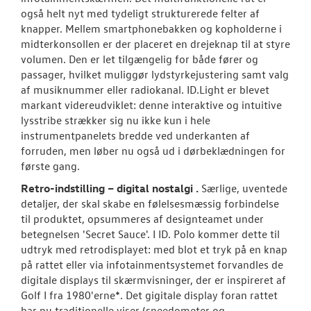
også helt nyt med tydeligt strukturerede felter af
knapper. Mellem smartphonebakken og kopholderne i
midterkonsollen er der placeret en drejeknap til at styre
volumen. Den er let tilgængelig for både fører og
passager, hvilket muliggør lydstyrkejustering samt valg
af musiknummer eller radiokanal. ID.Light er blevet
markant videreudviklet: denne interaktive og intuitive
lysstribe strækker sig nu ikke kun i hele
instrumentpanelets bredde ved underkanten af
forruden, men løber nu også ud i dørbeklædningen for
første gang.
Retro-indstilling – digital nostalgi .
Særlige, uventede
detaljer, der skal skabe en følelsesmæssig forbindelse
til produktet, opsummeres af designteamet under
betegnelsen 'Secret Sauce'. I ID. Polo kommer dette til
udtryk med retrodisplayet: med blot et tryk på en knap
på rattet eller via infotainmentsystemet forvandles de
digitale displays til skærmvisninger, der er inspireret af
Golf I fra 1980'erne*. Det gigitale display foran rattet
har nu traditionelle viser (speedometer og